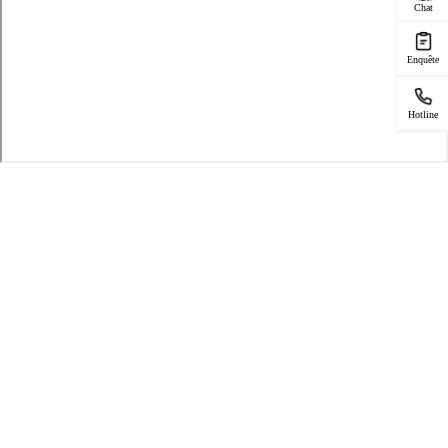
Chat
Enquête
Hotline
Produit
Téléphone réparé
Service
Vérification de la garantie
Statut de réparation