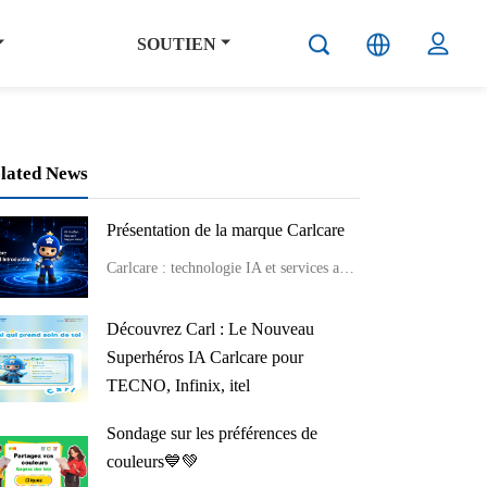
SOUTIEN
lated News
Présentation de la marque Carlcare
Carlcare : technologie IA et services après-vente professionnels avec bienveillance.
Découvrez Carl : Le Nouveau
Superhéros IA Carlcare pour
TECNO, Infinix, itel
Rencontrez Carl, votre superhéros Carlcare ! Assistant IA pour support TECNO, Infinix, itel. Découvrez Carl aujourd'hui !
Sondage sur les préférences de
couleurs💙💚